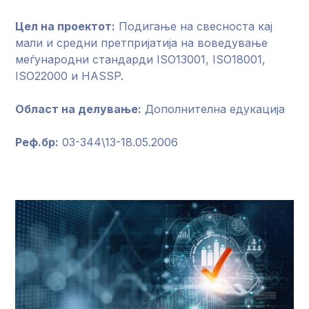
Цел на проектот:
Подигање на свесноста кај
мали и средни претпријатија на воведување
меѓународни стандарди ISO13001, ISO18001,
ISO22000 и HASSP.
Област на делување:
Дополнителна едукација
Реф.бр:
03-344\13-18.05.2006