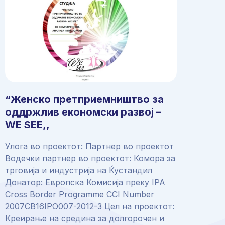
“Женско претприемништво за
оддржлив економски развој –
WE SEE,,
Улога во проектот: Партнер во проектот
Водечки партнер во проектот: Комора за
трговија и индустрија на Ќустандил
Донатор: Европска Комисија преку IPA
Cross Border Programme CCI Number
2007CB16IPO007-2012-3 Цел на проектот:
Креирање на средина за долгорочен и