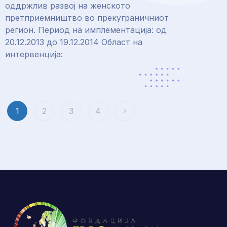
оддржлив развој на женското
претприемништво во прекуграничниот
регион. Период на имплементација: од
20.12.2013 до 19.12.2014 Област на
интервенција:
1
2
3
4