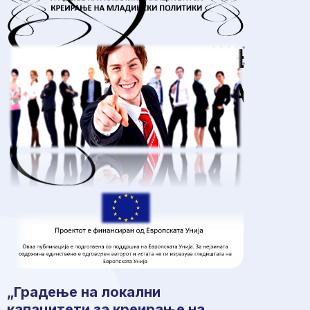
„Градење на локални
капацитети за креирање на