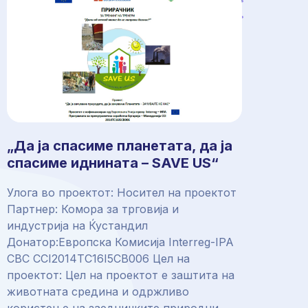
„Да ја спасиме планетата, да ја
спасиме иднината – SAVE US“
Улога во проектот: Носител на проектот
Партнер: Комора за трговија и
индустрија на Ќустандил
Донатор:Европска Комисија Interreg-IPA
CBC CCI2014TC16I5CB006 Цел на
проектот: Цел на проектот е заштита на
животната средина и одржливо
користење на заедничките природни